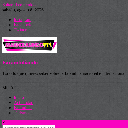
Saltar al contenido
sábado, agosto 8, 2026
Instagram
Facebook
Twitter
Faranduliando
Todo lo que quieres saber sobre la farándula nacional e internacional
Menú
Inicio
Actualidad
Farándula
Turismo
×