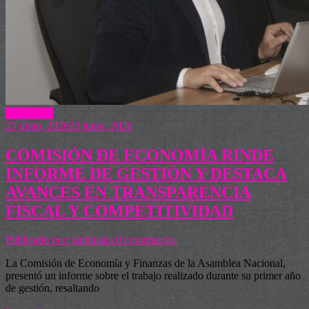
Actualidad
23 junio, 2026
23 junio, 2026
COMISIÓN DE ECONOMÍA RINDE
INFORME DE GESTIÓN Y DESTACA
AVANCES EN TRANSPARENCIA
FISCAL Y COMPETITIVIDAD
Publicado por: kathiuska
0 comentarios
La Comisión de Economía y Finanzas de la Asamblea Nacional,
presentó un informe sobre el trabajo realizado durante su primer año
de gestión, resaltando