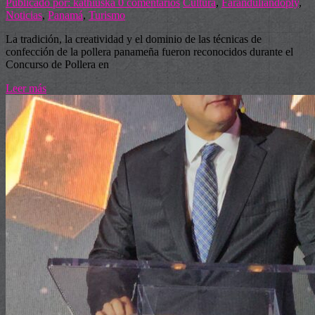
Publicado por: kathiuska
0 comentarios
Cultura
,
Faranduliandopty
,
Noticias
,
Panamá
,
Turismo
La tradición, la creatividad y el dominio de las técnicas de
confección de la pollera panameña fueron reconocidos durante el
Concurso de Pollera en
Leer más