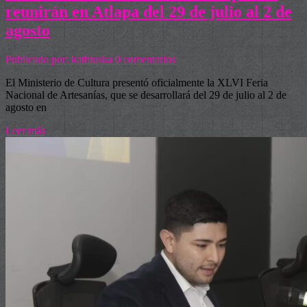
reunirán en Atlapa del 29 de julio al 2 de
agosto
Publicado por: kathiuska
0 comentarios
El Ministerio de Cultura presentó oficialmente la XLVI Feria
Nacional de Artesanías, que se desarrollará del 29 de julio al 2 de
agosto en
Leer más