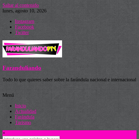
Saltar al contenido
lunes, agosto 10, 2026
Instagram
Facebook
Twitter
Faranduliando
Todo lo que quieres saber sobre la farándula nacional e internacional
Menú
Inicio
Actualidad
Farándula
Turismo
×