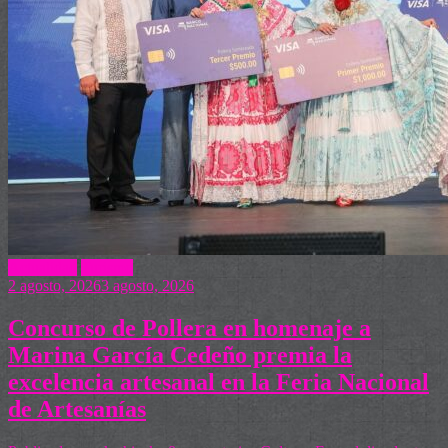
Actualidad
Turismo
2 agosto, 2026
3 agosto, 2026
Concurso de Pollera en homenaje a
Marina García Cedeño premia la
excelencia artesanal en la Feria Nacional
de Artesanías