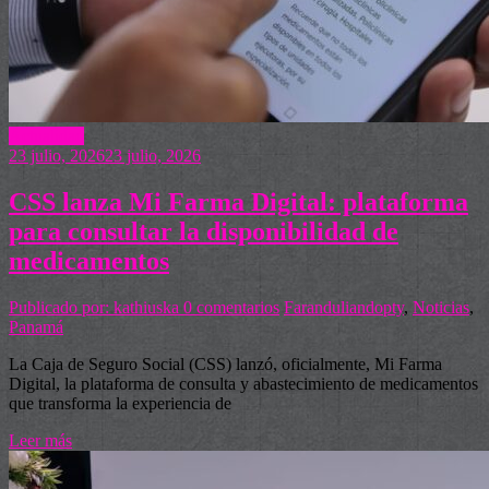
Actualidad
23 julio, 2026
23 julio, 2026
CSS lanza Mi Farma Digital: plataforma
para consultar la disponibilidad de
medicamentos
Publicado por: kathiuska
0 comentarios
Faranduliandopty
,
Noticias
,
Panamá
La Caja de Seguro Social (CSS) lanzó, oficialmente, Mi Farma
Digital, la plataforma de consulta y abastecimiento de medicamentos
que transforma la experiencia de
Leer más