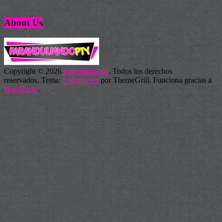
About Us
Copyright © 2026
Faranduliando
. Todos los derechos
reservados. Tema:
ColorNews
por ThemeGrill. Funciona gracias a
WordPress
.