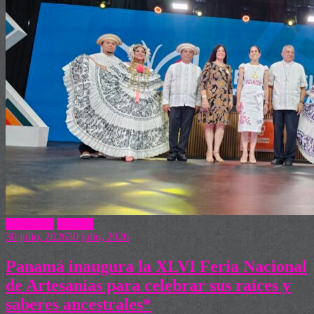
Actualidad
Turismo
30 julio, 2026
30 julio, 2026
Panamá inaugura la XLVI Feria Nacional
de Artesanías para celebrar sus raíces y
saberes ancestrales*