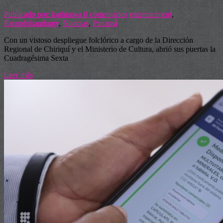
Publicado por: kathiuska
0 comentarios
entertainment
,
Faranduliandopty
,
Noticias
,
Panamá
Con un vistoso despliegue folclórico a cargo de la Dirección
Regional de Chiriquí y el Ministerio de Cultura, abrió sus puertas la
Cuadragésima Sexta
Leer más