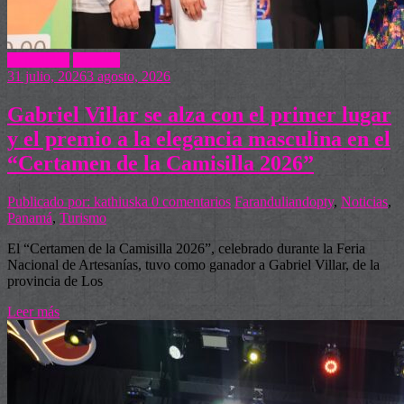
Actualidad
Turismo
31 julio, 2026
3 agosto, 2026
Gabriel Villar se alza con el primer lugar
y el premio a la elegancia masculina en el
“Certamen de la Camisilla 2026”
Publicado por: kathiuska
0 comentarios
Faranduliandopty
,
Noticias
,
Panamá
,
Turismo
El “Certamen de la Camisilla 2026”, celebrado durante la Feria
Nacional de Artesanías, tuvo como ganador a Gabriel Villar, de la
provincia de Los
Leer más