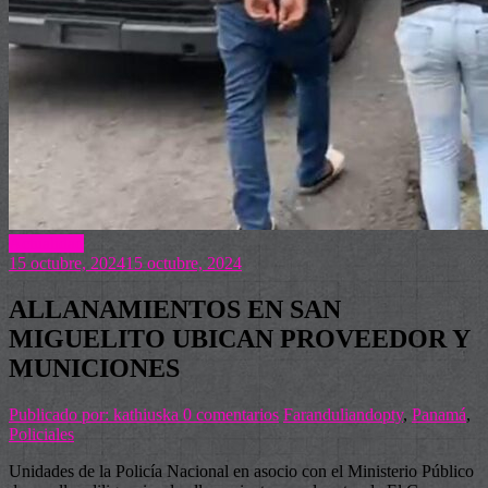
Actualidad
15 octubre, 2024
15 octubre, 2024
ALLANAMIENTOS EN SAN
MIGUELITO UBICAN PROVEEDOR Y
MUNICIONES
Publicado por: kathiuska
0 comentarios
Faranduliandopty
,
Panamá
,
Policiales
Unidades de la Policía Nacional en asocio con el Ministerio Público