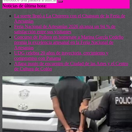
Noticias de última hora:
La suerte llegó a La Chorrera con el Changan de la Feria de
Artesanías
Feria Nacional de Artesanías 2026 alcanza un 94 % de
satisfacción entre sus visitantes
Concurso de Pollera en homenaje a Marina García Cedeño
premia la excelencia artesanal en la Feria Nacional de
Artesanías
UDG celebra 20 años de trayectoria, crecimiento y
compromiso con Panamá
Atlapa punto de encuentro de Ciudad de las Artes y el Centro
de Cultura de Colón