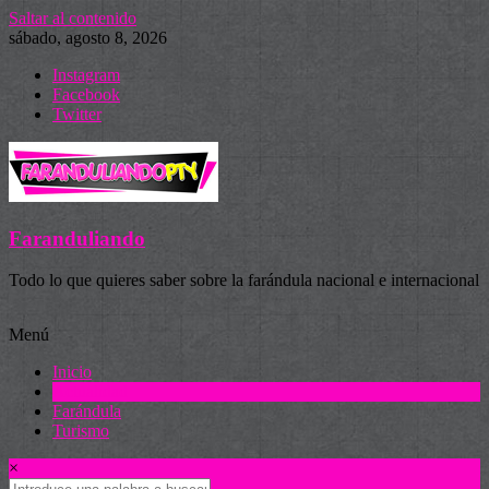
Saltar al contenido
sábado, agosto 8, 2026
Instagram
Facebook
Twitter
Faranduliando
Todo lo que quieres saber sobre la farándula nacional e internacional
Menú
Inicio
Actualidad
Farándula
Turismo
×