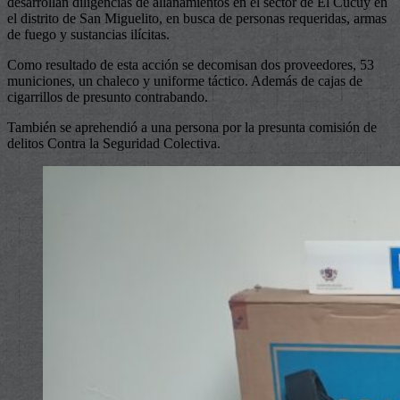
desarrollan diligencias de allanamientos en el sector de El Cucuy en
el distrito de San Miguelito, en busca de personas requeridas, armas
de fuego y sustancias ilícitas.
Como resultado de esta acción se decomisan dos proveedores, 53
municiones, un chaleco y uniforme táctico. Además de cajas de
cigarrillos de presunto contrabando.
También se aprehendió a una persona por la presunta comisión de
delitos Contra la Seguridad Colectiva.