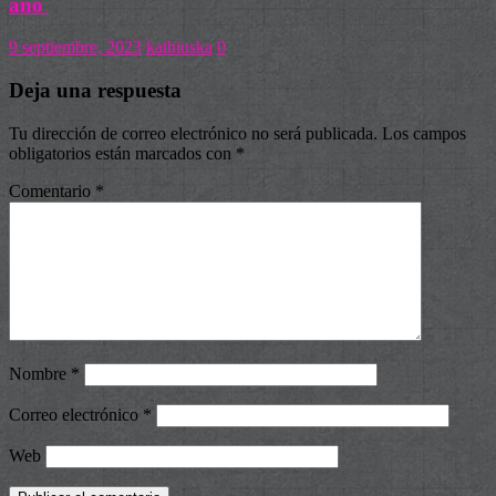
año
9 septiembre, 2023
kathiuska
0
Deja una respuesta
Tu dirección de correo electrónico no será publicada.
Los campos
obligatorios están marcados con
*
Comentario
*
Nombre
*
Correo electrónico
*
Web