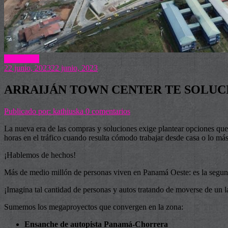
Actualidad
22 junio, 2023
22 junio, 2023
ARRAIJÁN TOWN CENTER TE SOLUCI
Publicado por: kathiuska
0 comentarios
La nueva era de las compras y soluciones exige plantear opciones que 
horas en el tráfico cuando resulta cómodo trabajar desde casa o lo más
¡Hablemos de hechos!
Más de medio millón de personas viven en Panamá Oeste: es la segund
¡Imagina tal cantidad de personas y autos tratando de moverse de un
Sumemos los megaproyectos que convergen en la zona:
Ensanche de autopista Panamá-Chorrera