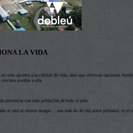
ONA LA VIDA
no solo aporten a la calidad de vida, sino que ofrezcan opciones donde 
 cercano posible a ella.
a provincia con más población de todo el país.
 lado al otro al mismo tiempo… son más de 40 mil autos privados, es el