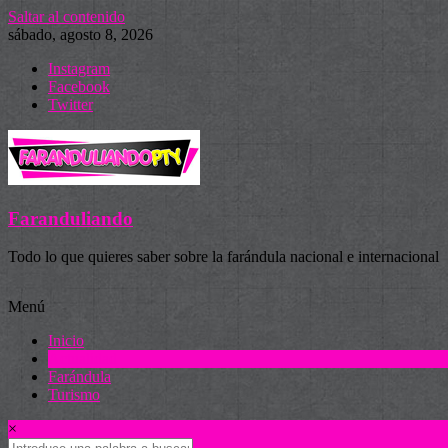
Saltar al contenido
sábado, agosto 8, 2026
Instagram
Facebook
Twitter
Faranduliando
Todo lo que quieres saber sobre la farándula nacional e internacional
Menú
Inicio
Actualidad
Farándula
Turismo
×