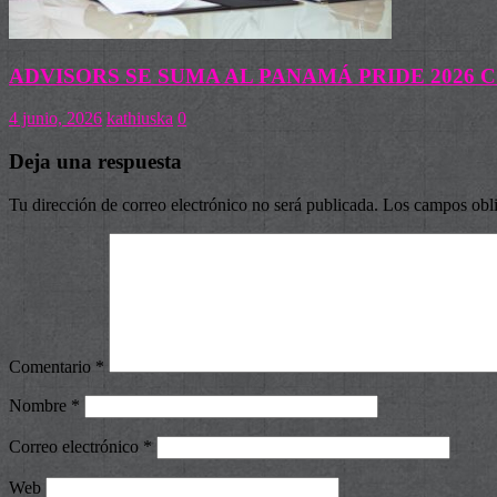
ADVISORS SE SUMA AL PANAMÁ PRIDE 2026
4 junio, 2026
kathiuska
0
Deja una respuesta
Tu dirección de correo electrónico no será publicada.
Los campos obli
Comentario
*
Nombre
*
Correo electrónico
*
Web