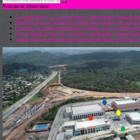
Noticias de última hora:
La suerte llegó a La Chorrera con el Changan de la Feria de Ar
Feria Nacional de Artesanías 2026 alcanza un 94 % de satisfacci
Concurso de Pollera en homenaje a Marina García Cedeño premia
UDG celebra 20 años de trayectoria, crecimiento y compromi
Atlapa punto de encuentro de Ciudad de las Artes y el Centro 