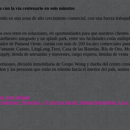
 con la vía centenario en solo minutos
endo en una zona de alto crecimiento comercial, con una fuerza trabajad
s esos retos en soluciones, en oportunidades para que nuestros clientes
nfiteatro integrado y un splash park, entre sus facilidades están múltip
biador de Panamá Oeste, cuenta con más de 200 locales comerciales para
Fantastic Casino, LingLong Tires, Casa de las Baterías, Río de Oro, M
pply, tienda de artesanías y souvenirs, cargo express, tiendas de venta 
rsiones, división inmobiliaria de Grupo Wong y dueña del centro comer
 y las personas que están en tránsito hacia el interior del país, som
r oeste del país
 Vigilancia y Seguridad, y Conservación del Sistema Nacional de Área