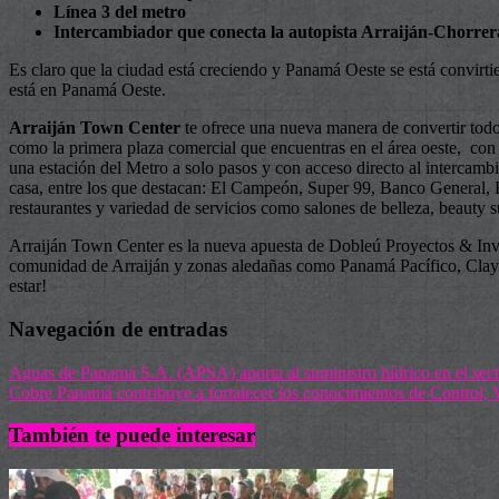
Línea 3 del metro
Intercambiador que conecta la autopista Arraiján-Chorrera
Es claro que la ciudad está creciendo y Panamá Oeste se está convirti
está en Panamá Oeste.
Arraiján Town Center
te ofrece una nueva manera de convertir todo
como la primera plaza comercial que encuentras en el área oeste, con a
una estación del Metro a solo pasos y con acceso directo al intercam
casa, entre los que destacan: El Campeón, Super 99, Banco General, 
restaurantes y variedad de servicios como salones de belleza, beauty su
Arraiján Town Center es la nueva apuesta de Dobleú Proyectos & Inve
comunidad de Arraiján y zonas aledañas como Panamá Pacífico, Clayton
estar!
Navegación de entradas
Aguas de Panamá S.A. (APSA) aporta al suministro hídrico en el secto
Cobre Panamá contribuye a fortalecer los conocimientos de Control,
También te puede interesar