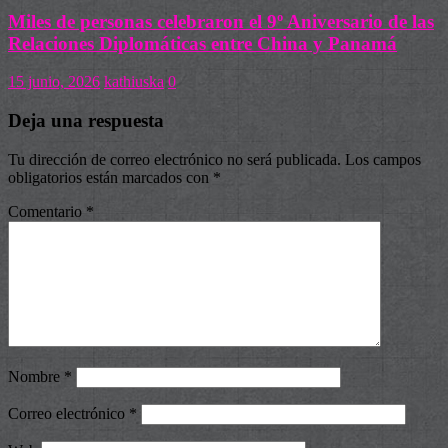
Miles de personas celebraron el 9º Aniversario de las
Relaciones Diplomáticas entre China y Panamá
15 junio, 2026
kathiuska
0
Deja una respuesta
Tu dirección de correo electrónico no será publicada.
Los campos
obligatorios están marcados con
*
Comentario
*
Nombre
*
Correo electrónico
*