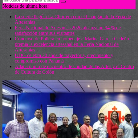
Noticias de última hora:
La suerte llegó a La Chorrera con el Changan de la Feria de
Artesanías
Feria Nacional de Artesanías 2026 alcanza un 94 % de
satisfacción entre sus visitantes
Concurso de Pollera en homenaje a Marina García Cedeño
premia la excelencia artesanal en la Feria Nacional de
Artesanías
UDG celebra 20 años de trayectoria, crecimiento y
compromiso con Panamá
Atlapa punto de encuentro de Ciudad de las Artes y el Centro
de Cultura de Colón