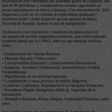
resultados de este Diplomado son realmente gratos de compartir, van
más de 80 periodistas y comunicadores sociales capacitados en
temas especializados en banca y finanzas. Con esta promoción 2024
llegaremos a más de un centenar de especialistas graduados”,
manifestó Javier Carrizo Esquivel, gerente general de Banco
Nacional de Panamá, durante el acto de inauguración.
Facilitadores con experiencia y trayectoria en banca serán los
encargados de presidir magistrales ponencias, que serán evaluadas
académicamente por la USMA, entre los que destacan módulos
sobre:
• Fundamentos del Sistema Bancario.
• Mercado Bursátil y Fideicomisos.
• Corresponsalías Bancarias y Financiamiento Internacional.
• Ambiente, Sociedad y Gobernanza; Sostenibilidad y Gestión
Socioambiental
• Digitalización de los servicios bancarios
• Cumplimiento y sanas prácticas de debida diligencia.
• Gobierno Corporativo, Importancia de la Disciplina Financiera.
• Periodismo Digital, Inteligencia Artificial, Seguridad de la
Información.
• Normativa Bancaria, Riesgo Integral, Estabilidad Financiera, entre
otros.
Esta versión cuenta con la participación de 2 estudiantes de