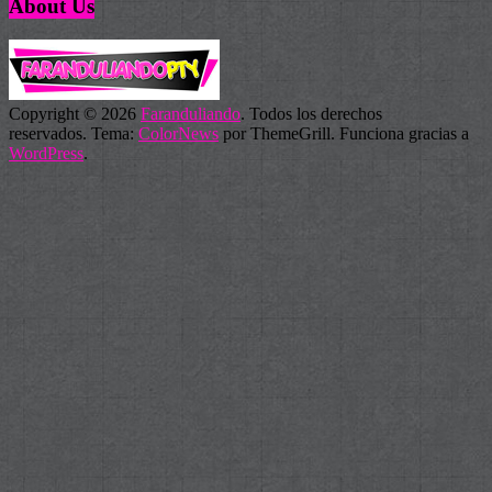
About Us
Copyright © 2026
Faranduliando
. Todos los derechos
reservados. Tema:
ColorNews
por ThemeGrill. Funciona gracias a
WordPress
.