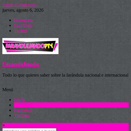
Saltar al contenido
jueves, agosto 6, 2026
Instagram
Facebook
Twitter
Faranduliando
Todo lo que quieres saber sobre la farándula nacional e internacional
Menú
Inicio
Actualidad
Farándula
Turismo
×