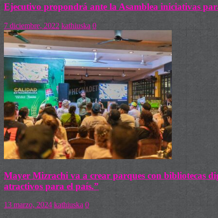
Ejecutivo propondrá ante la Asamblea iniciativas pa
7 diciembre, 2022
kathiuska
0
Mayer Mizrachi va a crear parques con bibliotecas dig
atractivos para el país.”
13 marzo, 2024
kathiuska
0