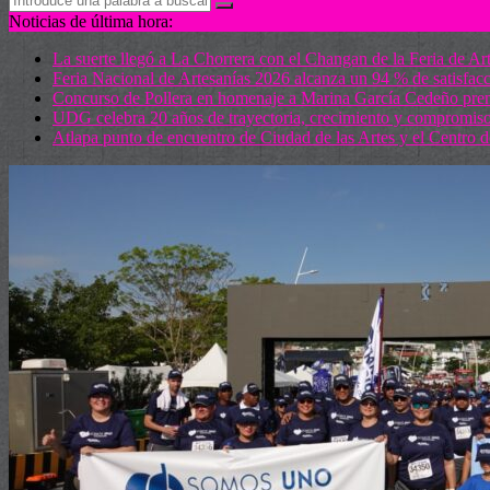
Noticias de última hora:
La suerte llegó a La Chorrera con el Changan de la Feria de Ar
Feria Nacional de Artesanías 2026 alcanza un 94 % de satisfacci
Concurso de Pollera en homenaje a Marina García Cedeño premia
UDG celebra 20 años de trayectoria, crecimiento y compromi
Atlapa punto de encuentro de Ciudad de las Artes y el Centro 