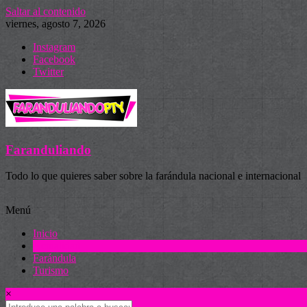
Saltar al contenido
viernes, agosto 7, 2026
Instagram
Facebook
Twitter
Faranduliando
Todo lo que quieres saber sobre la farándula nacional e internacional
Menú
Inicio
Actualidad
Farándula
Turismo
×