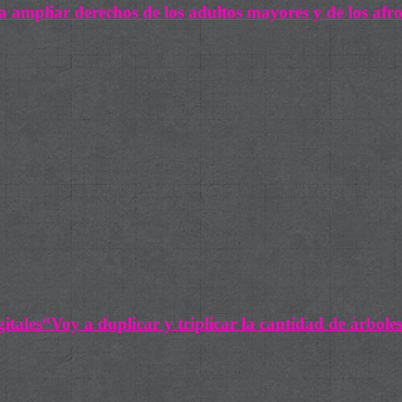
ra ampliar derechos de los adultos mayores y de los a
itales“Voy a duplicar y triplicar la cantidad de árbole