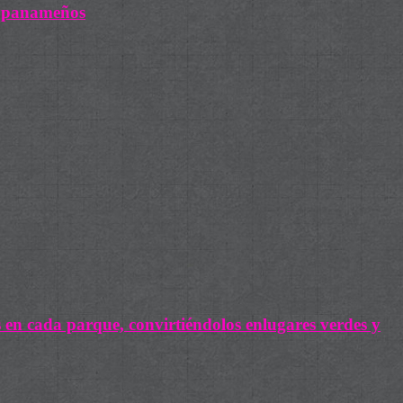
fropanameños
s en cada parque, convirtiéndolos enlugares verdes y