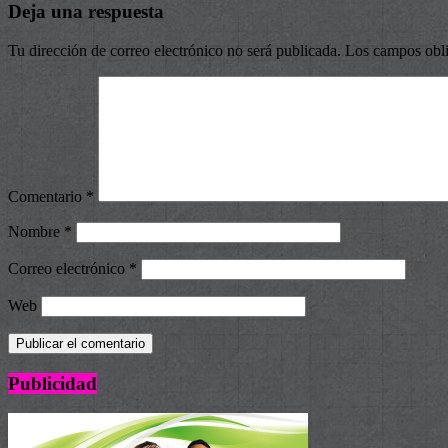
Deja una respuesta
Tu dirección de correo electrónico no será publicada.
Los campos obli
Comentario
*
Nombre
*
Correo electrónico
*
Web
Publicidad