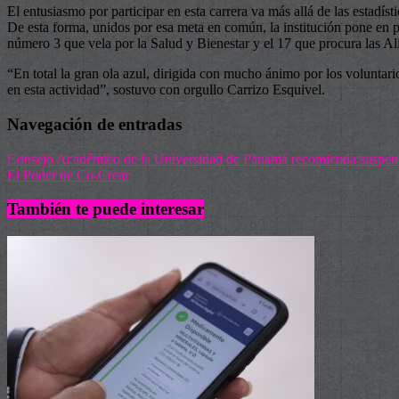
El entusiasmo por participar en esta carrera va más allá de las estadísti
De esta forma, unidos por esa meta en común, la institución pone en p
número 3 que vela por la Salud y Bienestar y el 17 que procura las Al
“En total la gran ola azul, dirigida con mucho ánimo por los voluntar
en esta actividad”, sostuvo con orgullo Carrizo Esquivel.
Navegación de entradas
Consejo Académico de la Universidad de Panamá recomienda suspensió
El Poder de Co-Crear
También te puede interesar