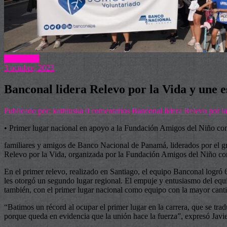
Actualidad
3 octubre, 2023
Banconal lidera Relevo por la Vida y une e
Publicado por: kathiuska
0 comentarios
Banconal lidera Relevo por l
• Primer lugar nacional en apoyo a la Fundación Amigos del Niño
familiares y amigos de Banco Nacional de Panamá, liderados por el gru
Relevo por la Vida, organizada por la Fundación Amigos del Niño
En el primer relevo, realizado en Santiago, el equipo Banconal logró 6
les otorgó un segundo lugar regional. El empuje y entusiasmo del equip
también, con el primer lugar nacional como equipo con la mayor canti
“Batimos un récord al ocupar el primer lugar en la carrera, que se tr
porque queda en evidencia que la unión hace la fuerza”, expresó Jav