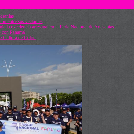
tesanías
ón entre sus visitantes
 la excelencia artesanal en la Feria Nacional de Artesanías
so con Panamá
de Cultura de Colón