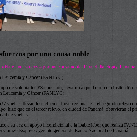
sfuerzos por una causa noble
a Vida y une esfuerzos por una causa noble
,
Faranduliandopty
,
Panamá
 con Leucemia y Cáncer (FANLYC)
po de voluntarios #SomosUno, llevaron a que la primera institución banc
 con Leucemia y Cáncer (FANLYC).
37 vueltas, llevándose el tercer lugar regional. En el segundo relevo qu
o, hizo que en el tercer relevo, en ciudad de Panamá, obtuvieran el pri
dad de vueltas.
aduce a su vez en apoyo incondicional a la loable labor que realiza FAN
ier Carrizo Esquivel, gerente general de Banco Nacional de Panamá