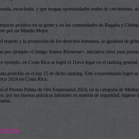
rada, escuchada, y que tengan oportunidades reales de crecimiento, así
mpacto positivo en su gente y en las comunidades de Bugaba y Chiriq
mpre por un Mundo Mejor.
el respeto y la promoción de los derechos humanos, la igualdad de géne
o por ejemplo «Contigo Somos Bienestar», iniciativa clave para promove
 por ejemplo, en Costa Rica se logró el 11avo lugar en el ranking gene
 posición en el top 15 de dicho ranking. Este extraordinario logro se
erco 2024 en Costa Rica.
ió el Premio Palma de Oro Empresarial 2024, en la categoría de Median
ro, por sus buenas prácticas laborales en materia de seguridad, higiene
anamá.
A LO TUYO»