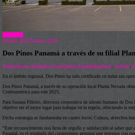
Actualidad
28 abril, 2025
22 mayo, 2025
Dos Pinos Panamá a través de su filial Pla
Publicado por: kathiuska
0 comentarios
Faranduliandopty
,
Noticias
,
P
En el ámbito regional, Dos Pinos ha sido certificada en todas sus ope
Dos Pinos Panamá, a través de su operación local Planta Nevada obtuv
Centroamérica para este 2025.
Para Susana Piñeiro, directora corporativa de talento humano de Dos Pi
objetivo ser el mejor lugar para trabajar en la región, ofreciendo la 
Dicha estrategia se fundamenta en cuatro focos: Cultura, derechos huma
“Este reconocimiento nos llena de orgullo y satisfacción al saber que
Panamá, es el resultado del compromiso genuino que tenemos con nue