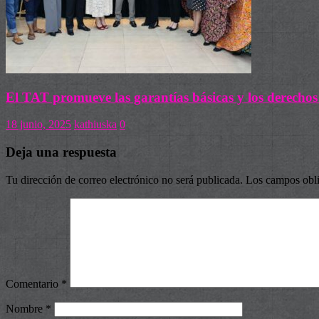
El TAT promueve las garantías básicas y los derechos
18 junio, 2025
kathiuska
0
Deja una respuesta
Tu dirección de correo electrónico no será publicada.
Los campos obli
Comentario
*
Nombre
*