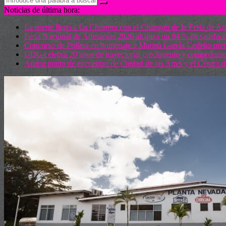
Noticias de última hora:
La suerte llegó a La Chorrera con el Changan de la Feria de Ar
Feria Nacional de Artesanías 2026 alcanza un 94 % de satisfacci
Concurso de Pollera en homenaje a Marina García Cedeño premia
UDG celebra 20 años de trayectoria, crecimiento y compromi
Atlapa punto de encuentro de Ciudad de las Artes y el Centro 