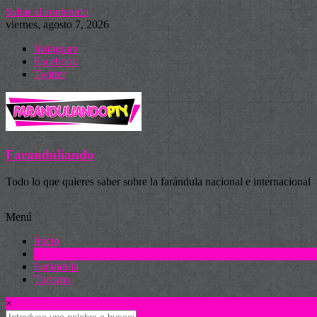
Saltar al contenido
viernes, agosto 7, 2026
Instagram
Facebook
Twitter
Faranduliando
Todo lo que quieres saber sobre la farándula nacional e internacional
Menú
Inicio
Actualidad
Farándula
Turismo
×