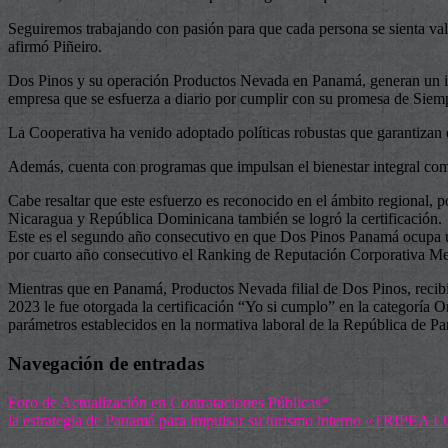
Seguiremos trabajando con pasión para que cada persona se sienta valo
afirmó Piñeiro.
Dos Pinos y su operación Productos Nevada en Panamá, generan un i
empresa que se esfuerza a diario por cumplir con su promesa de Sie
La Cooperativa ha venido adoptado políticas robustas que garantizan 
Además, cuenta con programas que impulsan el bienestar integral com
Cabe resaltar que este esfuerzo es reconocido en el ámbito regional,
Nicaragua y República Dominicana también se logró la certificación.
Este es el segundo año consecutivo en que Dos Pinos Panamá ocupa una
por cuarto año consecutivo el Ranking de Reputación Corporativa M
Mientras que en Panamá, Productos Nevada filial de Dos Pinos, recib
2023 le fue otorgada la certificación “Yo si cumplo” en la categoría O
parámetros establecidos en la normativa laboral de la República de P
Navegación de entradas
Foro de Actualización en Contrataciones Públicas*
la estrategia de Panamá para impulsar su turismo interno «TRIPE