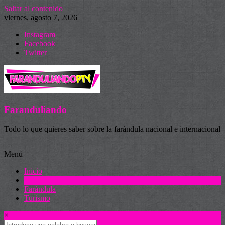
Saltar al contenido
viernes, agosto 7, 2026
Instagram
Facebook
Twitter
Faranduliando
Todo lo que quieres saber sobre la farándula nacional e internacional
Menú
Inicio
Actualidad
Farándula
Turismo
×