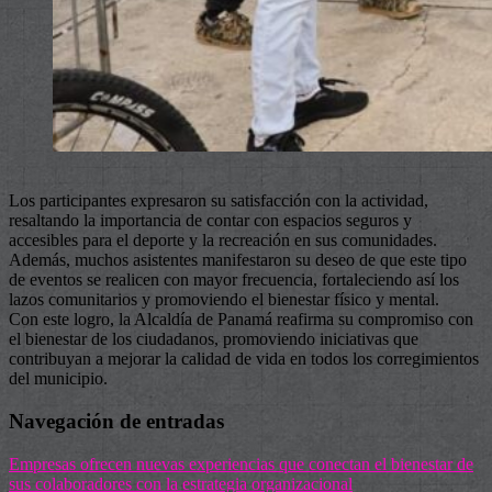
Los participantes expresaron su satisfacción con la actividad,
resaltando la importancia de contar con espacios seguros y
accesibles para el deporte y la recreación en sus comunidades.
Además, muchos asistentes manifestaron su deseo de que este tipo
de eventos se realicen con mayor frecuencia, fortaleciendo así los
lazos comunitarios y promoviendo el bienestar físico y mental.
Con este logro, la Alcaldía de Panamá reafirma su compromiso con
el bienestar de los ciudadanos, promoviendo iniciativas que
contribuyan a mejorar la calidad de vida en todos los corregimientos
del municipio.
Navegación de entradas
Empresas ofrecen nuevas experiencias que conectan el bienestar de
sus colaboradores con la estrategia organizacional