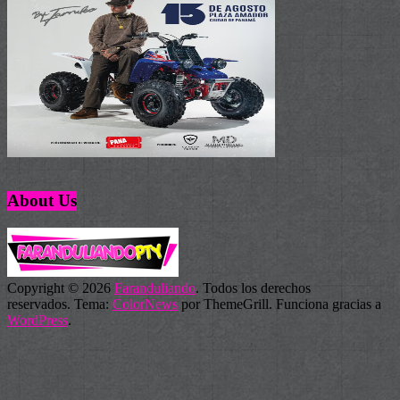
About Us
Copyright © 2026
Faranduliando
. Todos los derechos
reservados. Tema:
ColorNews
por ThemeGrill. Funciona gracias a
WordPress
.