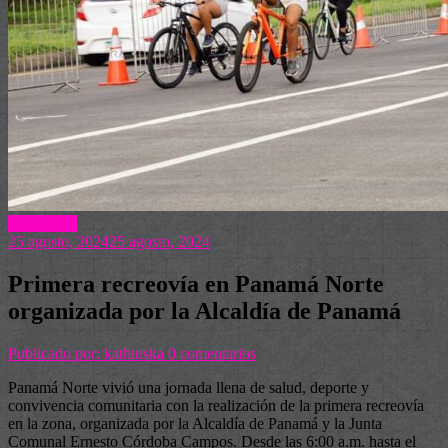
Actualidad
25 agosto, 2024
25 agosto, 2024
Primera recreovía en Panamá Norte
organizada por la Alcaldía de Panamá
Publicado por: kathiuska
0 comentarios
Panamá Norte vivió una jornada llena de salud, deporte y
convivencia comunitaria con la realización de la primera recreovía
en la zona, organizada por la Alcaldía de Panamá y la Junta
Comunal Ernesto Córdoba Campos. Desde las 6:00 a.m. hasta el