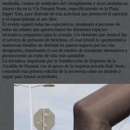
mediodía, cientos de residentes del corregimiento y áreas aledañas se
dieron cita en la Vía Panamá Norte, específicamente en la Plaza
Super Xtra, para disfrutar de esta actividad que promovió el ejercicio
y el esparcimiento al aire libre.
El evento superó todas las expectativas, reuniendo a personas de
todas las edades que aprovecharon los diferentes espacios
recreativos preparados para la ocasión. Un elemento que destacó fue
el servicio de préstamo de bicicletas, el cual brindó la oportunidad a
numerosas familias de disfrutar de paseos seguros por las vías
designadas, impulsando el uso de medios de transporte alternativos y
promoviendo un estilo de vida más saludable.
La iniciativa, impulsada por la Subdirección de Deportes de la
Alcaldía de Panamá con el apoyo de la empresa privada Rali Store,
consolidó esta primera edición de la recreovía como un modelo a
seguir para futuras actividades.