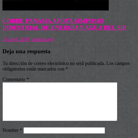
COBRE PANAMA APOYA SIMPOSIO
INDUSTRIAL DE ENERGÍA Y AGUA DEL SIP
21 abril, 2023
kathiuska
0
Deja una respuesta
Tu dirección de correo electrónico no será publicada.
Los campos
obligatorios están marcados con
*
Comentario
*
Nombre
*