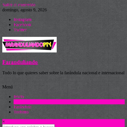
Saltar al contenido
domingo, agosto 9, 2026
Instagram
Facebook
Twitter
Faranduliando
Todo lo que quieres saber sobre la farándula nacional e internacional
Menú
Inicio
Actualidad
Farándula
Turismo
×