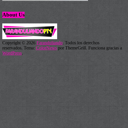
About Us
Copyright © 2026
Faranduliando
. Todos los derechos
reservados. Tema:
ColorNews
por ThemeGrill. Funciona gracias a
WordPress
.