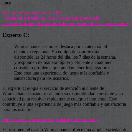
línea.
Sichere Wetten heute für bet365
«Gratis für Anmeldung: Top Casinos mit Bonusgeld»
«Top-Slot für hohe Gewinne: Effektiver Guide für Casinobesucher»
Experto C:
Winmachance casino se destaca por su atención al
cliente excepcional. Su equipo de soporte está
disponible las 24 horas del día, los 7 días de la semana,
y responden de manera rápida y eficiente a cualquier
consulta o problema que puedan tener los jugadores.
Esto crea una experiencia de juego más confiable y
satisfactoria para los usuarios.
El experto C elogia el servicio de atención al cliente de
Winmachance casino, resaltando su disponibilidad constante y su
capacidad para resolver rápidamente cualquier inquietud. Esto
contribuye a una experiencia de juego más confiable y satisfactoria
para los usuarios.
Die besten Casinospiele für großartige Unterhaltung
En resumen, el casino Winmachance ofrece una amplia variedad de