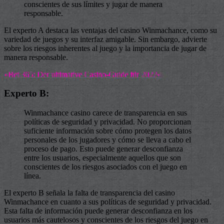
conscientes de sus límites y jugar de manera
responsable.
El experto A destaca las ventajas del casino Winmachance, como su
variedad de juegos y su interfaz amigable. Sin embargo, advierte
sobre los riesgos inherentes al juego y la importancia de jugar de
manera responsable.
«Bet 365: Der ultimative Casino-Guide für 2022»
Experto B:
Winmachance casino carece de transparencia en sus
políticas de seguridad y privacidad. No proporcionan
suficiente información sobre cómo protegen los datos
personales de los jugadores y cómo se lleva a cabo el
proceso de pago. Esto puede generar desconfianza
entre los usuarios, especialmente aquellos que son
conscientes de los riesgos asociados con el juego en
línea.
El experto B señala la falta de transparencia del casino
Winmachance en cuanto a sus políticas de seguridad y privacidad.
Esta falta de información puede generar desconfianza en los
usuarios más cautelosos y conscientes de los riesgos del juego en